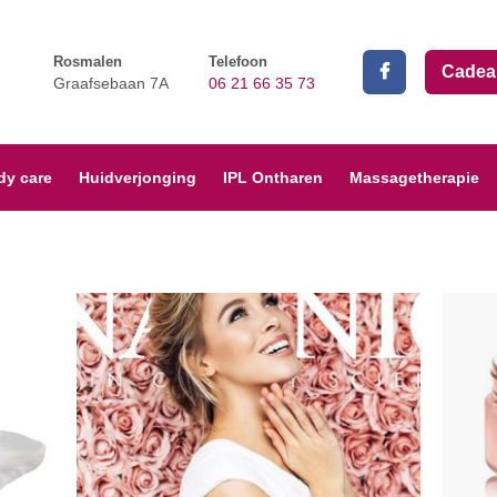
Rosmalen
Telefoon
Cadea
Graafsebaan 7A
06 21 66 35 73
dy care
Huidverjonging
IPL Ontharen
Massagetherapie