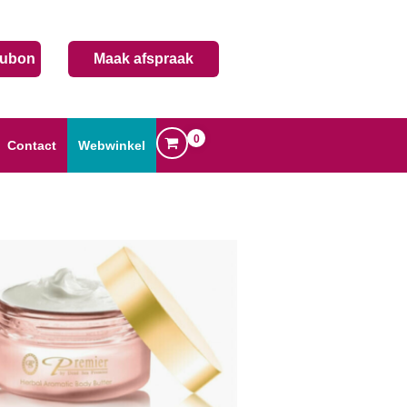
ubon
Maak afspraak
0
Contact
Webwinkel